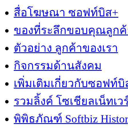
สื่อโฆษณา ซอฟท์บิส+
ของที่ระลึกขอบคุณลูกค้
ตัวอย่าง ลูกค้าของเรา
กิจกรรมด้านสังคม
เพิ่มเติมเกี่ยวกับซอฟท์บิ
รวมลิ้งค์ โซเชียลเน็ทเวร
พิพิธภัณฑ์ Softbiz Histo