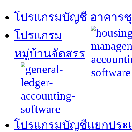
โปรแกรมบัญชี อาคารช
โปรแกรม
หมู่บ้านจัดสรร
โปรแกรมบัญชีแยกประ