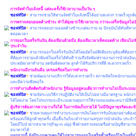
การจัดทำใบแจ้งหนี้ แต่ละครั้งใช้เวลานานเป็นวัน ๆ
+
ซอฟท์บิส
สามารถช่วยให้ท่านจัดทำใบแจ้งหนี้ได้อย่างสะดวก รวดเร็วถูกต้
การตรวจสอบยอดค้างชำระ ทำได้ยุ่งยากใช้เวลานาน กว่าจะเสร็จข้อมูลไม่อ
+
ซอฟท์บิส
สามารถสอบถามยอดค้างชำระแต่ละราย ณ ปัจจุบันได้ทันทีทางห
ตลอดเวลา
การออกใบเสร็จรับเงิน ต้องเขียนด้วยมือ ต้องเสียเวลาเช็คยอดค้าง เขียนไม
ประจำวัน
+
ซอฟท์บิส
สามารถออกใบเสร็จรับเงินได้โดยอัตโนมัติเพียงระบุห้องที่ต้อ
ที่ต้องการจ่ายแล้วพิมพ์ใบเสร็จได้ทันที รวมถึงจัดพิมพ์รายงานการนำส่งเงิ
ประหยัดเวลาทำงาน ลดข้อผิดพลาด ลูกค้าได้รับบริการที่ดี สะดวกรวดเร็ว
พนักงานมีงานล้นมือ เคร่งเครียดในการทำงาน
+
ซอฟท์บิส
ช่วยพัฒนางานบริการให้สะดวกรวดเร็ว สภาพจิตใจพนักงานแจ่มใสขึ
และมีความพึงพอใจ
การทำงานยึดติดกับตัวพนักงาน รู้ข้อมูลอยู่คนเดียวการทำงานไม่เป็นระบ
+
ซอฟท์บิส
ช่วยจัดระบบวิธีการปฏิบัติงานให้เป็นไปอย่างมีมาตรฐาน พนักง
ได้โดยง่าย โดยโปรแกรมจะมีระบบควบคุมการใช้งานของแต่ละคนว่ามีสิทธิ
ผู้บริหารต้องการความวางใจได้ ในการจัดเก็บรายได้ ไม่มีปัญหาทุจริตและข
+
ซอฟท์บิส
ช่วยควบคุมการทำงานระบบการเงินโดยการรับเงินทุกอย่างต้องอ
พร้อมส่งให้ลูกค้าทุกครั้ง เมื่อสิ้นวันก็จะทำรายงานสรุปการนำส่งเงิน 
โดยมีใบนำฝากธนาคาร(Pay-in slip) ซึ่งฝ่ายตรวจสอบหรือฝ่ายบัญชีสาม
ธนาคารได้
นอกจากนี้ ยังมีระบบควบคุมให้ไม่สามารถออกใบเสร็จซ้ำหรือแก้ไขใบเสร็จได