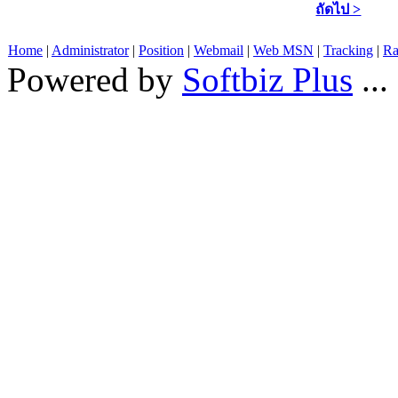
ถัดไป >
Home
|
Administrator
|
Position
|
Webmail
|
Web MSN
|
Tracking
|
Ra
Powered by
Softbiz Plus
...