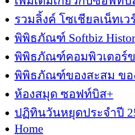
เพิ่มเติมเกี่ยวกับซอฟท์บิ
รวมลิ้งค์ โซเชียลเน็ทเวร
พิพิธภัณฑ์ Softbiz Histo
พิพิธภัณฑ์คอมพิวเตอร
พิพิธภัณฑ์ของสะสม ข
ห้องสมุด ซอฟท์บิส+
ปฏิทินวันหยุดประจำปี 2
Home