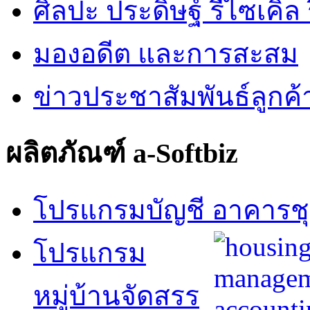
ศิลปะ ประดิษฐ์ รีไซเคิล ร
มองอดีต และการสะสม
ข่าวประชาสัมพันธ์ลูกค้
ผลิตภัณฑ์ a-Softbiz
โปรแกรมบัญชี อาคารช
โปรแกรม
หมู่บ้านจัดสรร