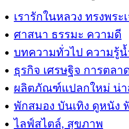
เรารักในหลวง ทรงพระเ
ศาสนา ธรรมะ ความดี
บทความทั่วไป ความรู้น้
ธุรกิจ เศรษฐิจ การตลา
ผลิตภัณฑ์แปลกใหม่ น่
พักสมอง บันเทิง ดูหนัง 
ไลฟ์สไตล์, สุขภาพ