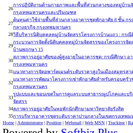
การปฏิบัติงานด้านกายภาพและพื้นที่ส่วนกลางของหมู่บ้าน
26
กรุงเทพมหานครและปริมณฑล
ต้นทุนค่าใช้จ่ายพื้นที่ส่วนกลางอาคารชุดพักอาศัย 8 ชั้น 
27
กลางธุรกิจ กรุงเทพมหานคร
28
วิธีบริหารนิติบุคคลหมู่บ้านจัดสรรโครงการบ้านแถว : ก
กระบวนการจัดตั้งนิติบุคคลหมู่บ้านจัดสรรของโครงการจ
29
บ้านพฤกษา 15
สภาพการอยู่อาศัยของผู้สูงอายุในอาคารชุด: กรณีศึกษา อ
30
กรุงเทพมหานคร
31
แนวทางการจัดอพาร์ตเมนต์ระดับราคาสูงในเมืองสมุทรสา
แนวทางการพัฒนาโครงการเช่าพักอาศัยสำหรับครอบครัวชาว
32
กรุงเทพมหานคร
รูปแบบและขอบเขตในการดูแลระบบสาธารณูปโภคและบริกา
33
จัดสรร
34
สภาพการอยู่อาศัยในหอพักนักศึกษามหาวิทยาลัยรังสิต
35
การบริหารอาคารชุดระดับราคาปานกลางในเขตกรุงเทพม
Home
|
Administrator
|
Position
|
Webmail
|
Web MSN
|
Tracking
|
Ra
Powered by
Softbiz Plus
...