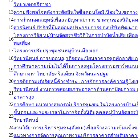
12
วิทยาเขตศรีราชา
13
ความพึงพอใจหลังการตัดสินใจซื้อคอนโดมิเนียมในเขตกร
14
การกำหนดกลยุทธ์เพื่อลดปัญหาสภาวะ ขาดทุนของนิติบุคค
15
สารนิพนธ์ ปัจจัยที่มีผลต่อผลประกอบการของบริษัทพัฒนา
โครงการวิจัย หมู่บ้านจัดสรรชีววิถีในการบำบัดน้ำเสีย เ
16
พอเพียง
17
โครงการปรับปรุงชุมชนหมู่บ้านเมืองเอก
18
วิทยานิพนธ์ การขออนุญาติจดทะเบียนอาคารชุดพักอาศัย กร
การศึกษาความเป็นไปได้ในการลงทุนโครงการอพาร์ทเมนต์ใ
19
ศึกษา มหาวิทยาลัยคริสเตียน จังหวัดนครปฐม
20
การติดตามเร่งรัดหนี้ค้างชำระ : การจัดการองค์ความรู้ โ
วิทยานิพนธ์ งานตรวจสอบสภาพอาคารด้านสถาปัตยกรรม เพื
21
อาคารสูง
22
การศึกษา แนวทางสหกรณ์บริการชุนชน ในโครงการบ้านเอ
ขั้นตอนและระยะเวลาในการจัดตั้งนิติบุคคลหมู่บ้านจัดสร
23
วิทยานิพนธ์
24
งานวิจัย: การบริหารชุมชน(สังคม)เพื่อสร้างความเข้มแข็ง
25
แนวทางการจัดการคุณภาพงานบริการอาคารสำหรับอาคารสำน