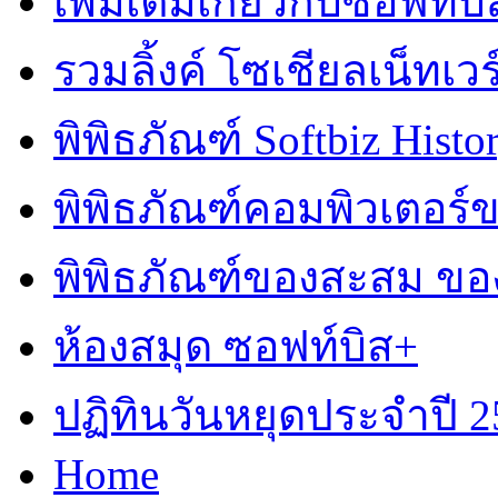
เพิ่มเติมเกี่ยวกับซอฟท์บิ
รวมลิ้งค์ โซเชียลเน็ทเวร
พิพิธภัณฑ์ Softbiz Histo
พิพิธภัณฑ์คอมพิวเตอร
พิพิธภัณฑ์ของสะสม ข
ห้องสมุด ซอฟท์บิส+
ปฏิทินวันหยุดประจำปี 2
Home