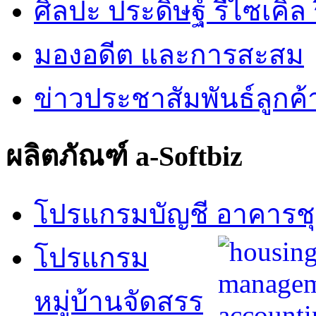
ศิลปะ ประดิษฐ์ รีไซเคิล ร
มองอดีต และการสะสม
ข่าวประชาสัมพันธ์ลูกค้
ผลิตภัณฑ์ a-Softbiz
โปรแกรมบัญชี อาคารช
โปรแกรม
หมู่บ้านจัดสรร