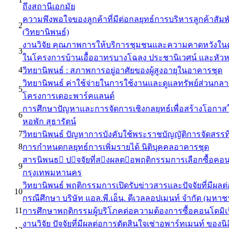
ถึงสถานีเอกมัย
ความพึงพอใจของลูกค้าที่มีต่อกลยุทธ์การบริหารลูกค้าสัมพ
2
(วิทยานิพนธ์)
งานวิจัย คุณภาพการให้บริการชุมชนและความคาดหวังในคุณภ
3
ในโครงการบ้านเอื้ออาทรบางโฉลง ประชานิเวศน์ และหัว
4
วิทยานิพนธ์ : สภาพการอยู่อาศัยของผู้สูงอายุในอาคารชุด
วิทยานิพนธ์ ค่าใช้จ่ายในการใช้งานและดูแลทรัพย์ส่วนกล
5
โครงการเดอะพาร์คแลนด์
การศึกษาปัญหาและการจัดการเชิงกลยุทธ์เพื่อสร้างโอกา
6
หอพัก สุธารัตน์
7
วิทยานิพนธ์ ปัญหาการบังคับใช้พระราชบัญญัติการจัดสรรที่
8
การกำหนดกลยุทธ์การเพิ่มรายได้ นิติบุคคลอาคารชุด
สารนิพนธ ปจจัยที่สงผลตอพฤติกรรมการเลือกซื้อคอ
9
กรุงเทพมหานคร
วิทยานิพนธ์ พฤติกรรมการเปิดรับข่าวสารและปัจจัยที่มีผลต่
10
กรณีศึกษา บริษัท แอล.พี.เอ็น. ดีเวลลอปเมนท์ จำกัด (มหาช
11
การศึกษาพฤติกรรมผู้บริโภคต่อความต้องการซื้อคอนโดมิเน
งานวิจัย ปัจจัยที่มีผลต่อการตัดสินใจเช่าอพาร์ทเมนท์ ของ