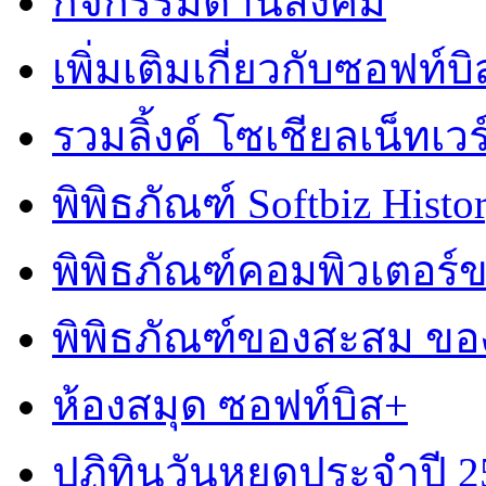
กิจกรรมด้านสังคม
เพิ่มเติมเกี่ยวกับซอฟท์บิ
รวมลิ้งค์ โซเชียลเน็ทเวร
พิพิธภัณฑ์ Softbiz Histo
พิพิธภัณฑ์คอมพิวเตอร
พิพิธภัณฑ์ของสะสม ข
ห้องสมุด ซอฟท์บิส+
ปฏิทินวันหยุดประจำปี 2