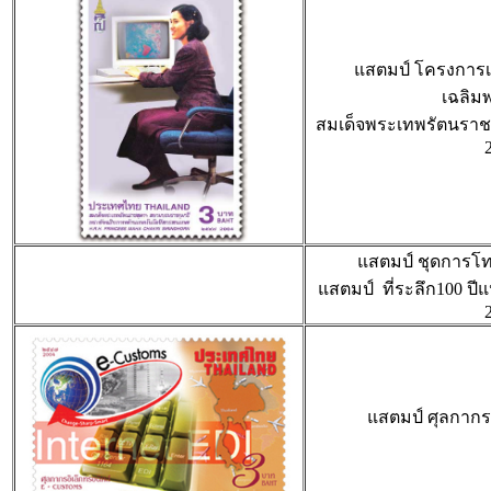
แสตมป์ โครงการ
เฉลิมพ
สมเด็จพระเทพรัตนรา
แสตมป์ ชุดการโท
แสตมป์ ที่ระลึก100 ปี
แสตมป์ ศุลกากรอ