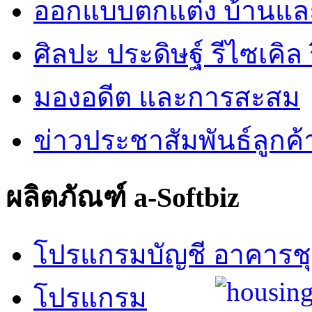
ออกแบบตกแต่ง บ้านแ
ศิลปะ ประดิษฐ์ รีไซเคิล ร
มองอดีต และการสะสม
ข่าวประชาสัมพันธ์ลูกค้
ผลิตภัณฑ์ a-Softbiz
โปรแกรมบัญชี อาคารช
โปรแกรม