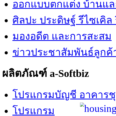
ออกแบบตกแต่ง บ้านแ
ศิลปะ ประดิษฐ์ รีไซเคิล ร
มองอดีต และการสะสม
ข่าวประชาสัมพันธ์ลูกค้
ผลิตภัณฑ์ a-Softbiz
โปรแกรมบัญชี อาคารช
โปรแกรม