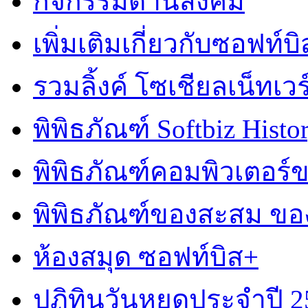
กิจกรรมด้านสังคม
เพิ่มเติมเกี่ยวกับซอฟท์บิ
รวมลิ้งค์ โซเชียลเน็ทเวร
พิพิธภัณฑ์ Softbiz Histo
พิพิธภัณฑ์คอมพิวเตอร
พิพิธภัณฑ์ของสะสม ข
ห้องสมุด ซอฟท์บิส+
ปฏิทินวันหยุดประจำปี 2