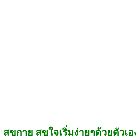
สุขกาย สุขใจเริ่มง่ายๆด้วยตัวเอ